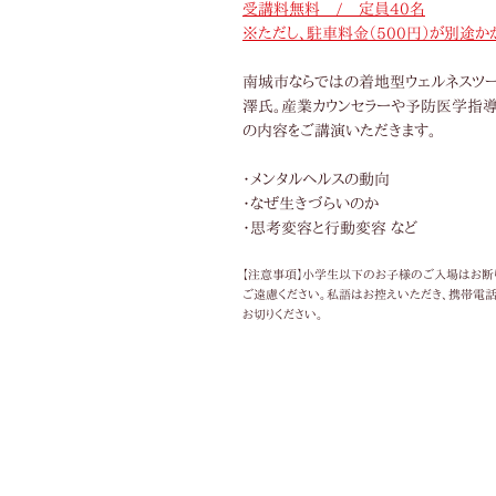
受講料無料 / 定員40名
※ただし、駐車料金（500円）が別途か
南城市ならではの着地型ウェルネスツ
澤氏。産業カウンセラーや予防医学指導
の内容をご講演いただきます。
・メンタルヘルスの動向
・なぜ生きづらいのか
・思考変容と行動変容 など
【注意事項】小学生以下のお子様のご入場はお断
ご遠慮ください。私語はお控えいただき、携帯電話
お切りください。