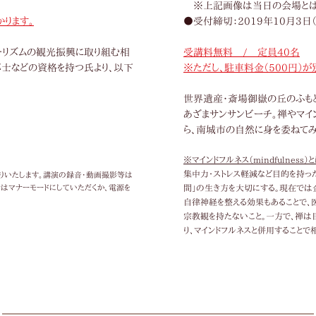
※上記画像は当日の会場とは
かります。
●受付締
切：2019年10月3日
ーリズムの観光振興に取り組む相
受講料無料 / 定員40名
士などの資格を持つ氏より、以下
※ただし、駐車料金（500円）が
世界遺産・斎場御嶽の丘のふも
あざまサンサンビーチ。禅やマイ
ら、南城市の自然に身を委ねてみ
※マインドフルネス（mindfulness）と
集中力・ストレス軽減など目的を持っ
りいたします。講演の録音・動画撮影等は
はマナーモードにしていただくか、電源を
間」の生き方を大切にする。現在では
自律神経を整える効果もあることで、
宗教観を持たないこと。一方で、禅は
り、マインドフルネスと併用することで