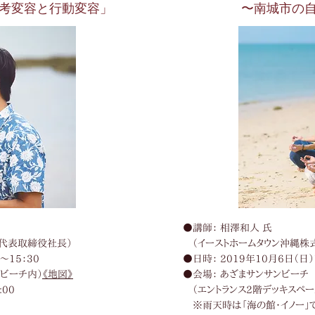
考変容と行動変容」
〜南城市の
●講師： 相澤和人 氏
 代表取締役社長）
（イーストホームタウン沖縄株
～15：30
●日時： 2019年10月6日（日）1
ンビーチ内）
《地図》
●会場：
あざまサンサンビーチ
:00
（エントランス2階デッキスペー
※雨天時は「海の館・イノー」で