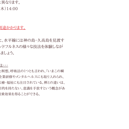
異なります。
（木）14:00
別途かかります。
と、水平線には神の島・久高島を見渡す
ンドフルネスの様々な技法を体験しなが
ましょう。
は・・・
た瞑想。呼吸法の１つとも言われ、「いまこの瞬
企業研修やメンタルヘルスにも取り入れられ、
医療・福祉にも注目されている。禅との違いは、
目的を持たない、意識を手放すという概念があ
相乗効果を得ることができる。