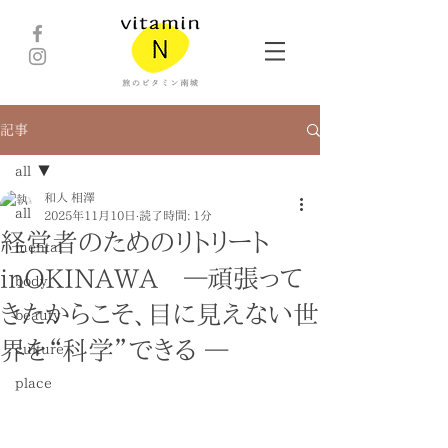
記事
all
和人 相澤
all
2025年11月10日
読了時間: 1分
経営者のためのリトリート
mental
inOKINAWA ―頑張って
body
きたからこそ、目に見えない世
beauty
界を“科学”できる ―
culture
place